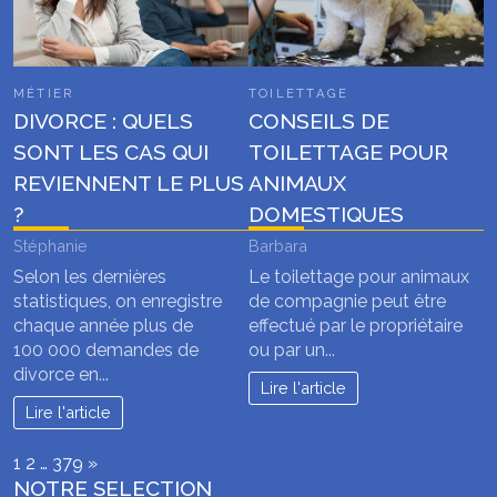
MÉTIER
TOILETTAGE
DIVORCE : QUELS
CONSEILS DE
SONT LES CAS QUI
TOILETTAGE POUR
REVIENNENT LE PLUS
ANIMAUX
?
DOMESTIQUES
Stéphanie
Barbara
Selon les dernières
Le toilettage pour animaux
statistiques, on enregistre
de compagnie peut être
chaque année plus de
effectué par le propriétaire
100 000 demandes de
ou par un...
divorce en...
Lire l'article
Lire l'article
Page:
Next
1
2
…
379
»
NOTRE SELECTION