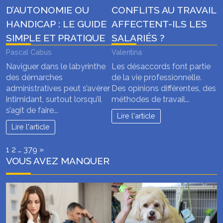
D’AUTONOMIE OU
CONFLITS AU TRAVAIL
HANDICAP : LE GUIDE
AFFECTENT-ILS LES
SIMPLE ET PRATIQUE
SALARIÉS ?
Pascal Cabus
Valentina
Naviguer dans le labyrinthe
Les désaccords font partie
des démarches
de la vie professionnelle.
administratives peut s’avérer
Des opinions différentes, des
intimidant, surtout lorsqu’il
méthodes de travail...
s’agit de faire...
Lire l'article
Lire l'article
Page:
Next
1
2
…
379
»
VOUS AVEZ MANQUER