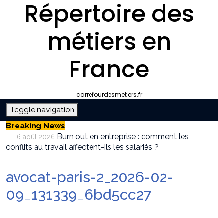
Répertoire des
métiers en
France
carrefourdesmetiers.fr
Toggle navigation
Breaking News
Burn out en entreprise : comment les
6 août 2026
conflits au travail affectent-ils les salariés ?
Entreprise climatisation autour de moi :
6 août 2026
comment choisir le bon professionnel
avocat-paris-2_2026-02-
Quelle plateforme freelance choisir pour
30 juillet 2026
décrocher des missions récurrentes ?
09_131339_6bd5cc27
SEO et IA : Comment optimiser votre site
28 juillet 2026
pour apparaître dans les moteurs IA