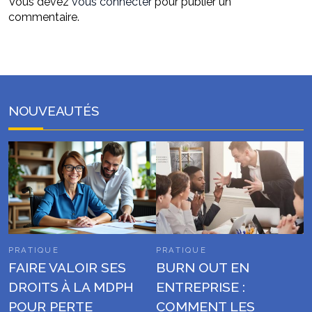
Vous devez
vous connecter
pour publier un
commentaire.
NOUVEAUTÉS
PRATIQUE
PRATIQUE
FAIRE VALOIR SES
BURN OUT EN
DROITS À LA MDPH
ENTREPRISE :
POUR PERTE
COMMENT LES