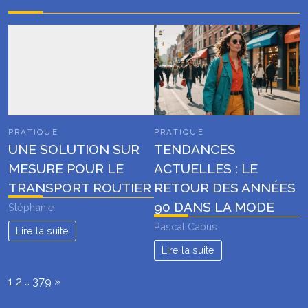
PRATIQUE
PRATIQUE
UNE SOLUTION SUR
TENDANCES
MESURE POUR LE
ACTUELLES : LE
TRANSPORT ROUTIER
RETOUR DES ANNÉES
90 DANS LA MODE
Stéphanie
Pascal Cabus
Lire la suite
Lire la suite
Page:
Next
1
2
…
379
»