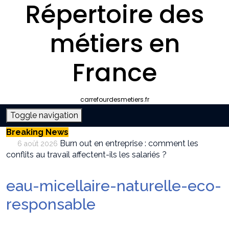
Répertoire des
métiers en
France
carrefourdesmetiers.fr
Toggle navigation
Breaking News
Burn out en entreprise : comment les
6 août 2026
conflits au travail affectent-ils les salariés ?
Entreprise climatisation autour de moi :
6 août 2026
comment choisir le bon professionnel
eau-micellaire-naturelle-eco-
Quelle plateforme freelance choisir pour
30 juillet 2026
décrocher des missions récurrentes ?
responsable
SEO et IA : Comment optimiser votre site
28 juillet 2026
pour apparaître dans les moteurs IA