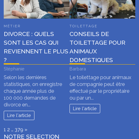
MÉTIER
TOILETTAGE
DIVORCE : QUELS
CONSEILS DE
SONT LES CAS QUI
TOILETTAGE POUR
REVIENNENT LE PLUS
ANIMAUX
?
DOMESTIQUES
Stéphanie
Barbara
Selon les dernières
Le toilettage pour animaux
statistiques, on enregistre
de compagnie peut être
chaque année plus de
effectué par le propriétaire
100 000 demandes de
ou par un...
divorce en...
Lire l'article
Lire l'article
Page:
Next
1
2
…
379
»
NOTRE SELECTION