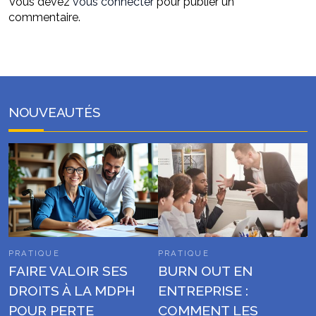
Vous devez
vous connecter
pour publier un
commentaire.
NOUVEAUTÉS
PRATIQUE
PRATIQUE
FAIRE VALOIR SES
BURN OUT EN
DROITS À LA MDPH
ENTREPRISE :
POUR PERTE
COMMENT LES