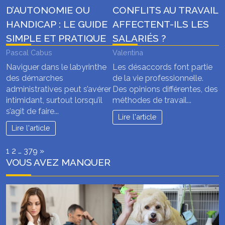
D’AUTONOMIE OU
CONFLITS AU TRAVAIL
HANDICAP : LE GUIDE
AFFECTENT-ILS LES
SIMPLE ET PRATIQUE
SALARIÉS ?
Pascal Cabus
Valentina
Naviguer dans le labyrinthe
Les désaccords font partie
des démarches
de la vie professionnelle.
administratives peut s’avérer
Des opinions différentes, des
intimidant, surtout lorsqu’il
méthodes de travail...
s’agit de faire...
Lire l'article
Lire l'article
Page:
Next
1
2
…
379
»
VOUS AVEZ MANQUER