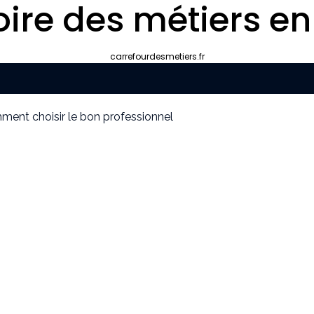
oire des métiers en
carrefourdesmetiers.fr
mment choisir le bon professionnel
 décrocher des missions récurrentes ?
 pour apparaître dans les moteurs IA
e marché
es objets simples ?
au travail affectent-ils les salariés ?