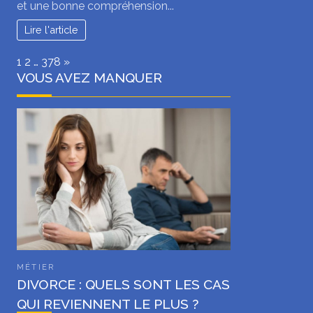
et une bonne compréhension...
Lire l'article
Page:
Next
1
2
…
378
»
VOUS AVEZ MANQUER
MÉTIER
DIVORCE : QUELS SONT LES CAS
QUI REVIENNENT LE PLUS ?