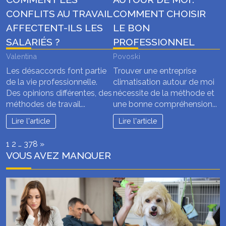
CONFLITS AU TRAVAIL
COMMENT CHOISIR
AFFECTENT-ILS LES
LE BON
SALARIÉS ?
PROFESSIONNEL
Valentina
Povoski
Les désaccords font partie
Trouver une entreprise
de la vie professionnelle.
climatisation autour de moi
Des opinions différentes, des
nécessite de la méthode et
méthodes de travail...
une bonne compréhension...
Lire l'article
Lire l'article
Page:
Next
1
2
…
378
»
VOUS AVEZ MANQUER