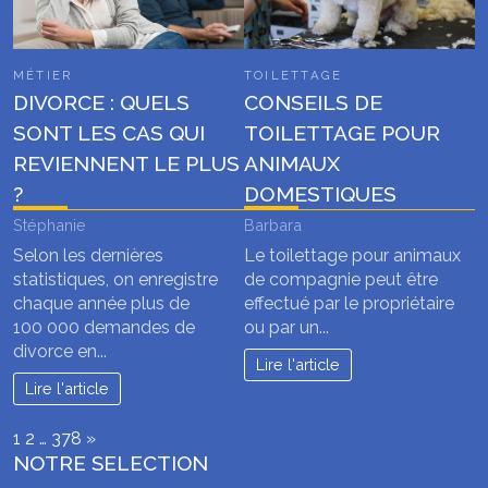
MÉTIER
TOILETTAGE
DIVORCE : QUELS
CONSEILS DE
SONT LES CAS QUI
TOILETTAGE POUR
REVIENNENT LE PLUS
ANIMAUX
?
DOMESTIQUES
Stéphanie
Barbara
Selon les dernières
Le toilettage pour animaux
statistiques, on enregistre
de compagnie peut être
chaque année plus de
effectué par le propriétaire
100 000 demandes de
ou par un...
divorce en...
Lire l'article
Lire l'article
Page:
Next
1
2
…
378
»
NOTRE SELECTION