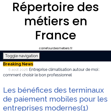
Répertoire des
métiers en
France
carrefourdesmetiers.fr
Toggle navigation
Breaking News
Entreprise climatisation autour de moi :
6 août 2026
comment choisir le bon professionnel
Quelle plateforme freelance choisir pour
30 juillet 2026
décrocher des missions récurrentes ?
Les bénéfices des terminaux
SEO et IA : Comment optimiser votre site
28 juillet 2026
pour apparaître dans les moteurs IA
de paiement mobiles pour les
Stratégies invisibles pour conquérir votre
22 juillet 2026
entreprises modernes(1)
marché