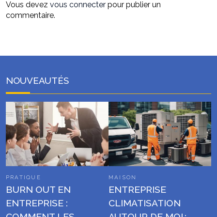
Vous devez
vous connecter
pour publier un
commentaire.
NOUVEAUTÉS
PRATIQUE
MAISON
BURN OUT EN
ENTREPRISE
ENTREPRISE :
CLIMATISATION
COMMENT LES
AUTOUR DE MOI :