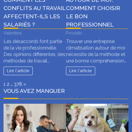
CONFLITS AU TRAVAIL
COMMENT CHOISIR
AFFECTENT-ILS LES
LE BON
SALARIÉS ?
PROFESSIONNEL
Valentina
Povoski
Les désaccords font partie
Trouver une entreprise
de la vie professionnelle.
climatisation autour de moi
Des opinions différentes, des
nécessite de la méthode et
méthodes de travail...
une bonne compréhension...
Lire l'article
Lire l'article
Page:
Next
1
2
…
378
»
VOUS AVEZ MANQUER