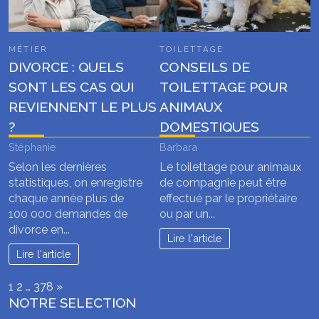
MÉTIER
TOILETTAGE
DIVORCE : QUELS
CONSEILS DE
SONT LES CAS QUI
TOILETTAGE POUR
REVIENNENT LE PLUS
ANIMAUX
?
DOMESTIQUES
Stéphanie
Barbara
Selon les dernières
Le toilettage pour animaux
statistiques, on enregistre
de compagnie peut être
chaque année plus de
effectué par le propriétaire
100 000 demandes de
ou par un...
divorce en...
Lire l'article
Lire l'article
Page:
Next
1
2
…
378
»
NOTRE SELECTION