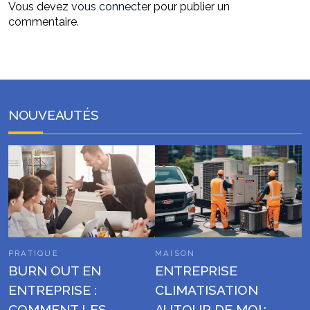
Vous devez
vous connecter
pour publier un
commentaire.
NOUVEAUTÉS
PRATIQUE
MAISON
BURN OUT EN
ENTREPRISE
ENTREPRISE :
CLIMATISATION
COMMENT LES
AUTOUR DE MOI :