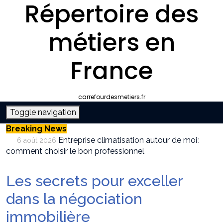
Répertoire des
métiers en
France
carrefourdesmetiers.fr
Toggle navigation
Breaking News
Entreprise climatisation autour de moi :
6 août 2026
comment choisir le bon professionnel
Quelle plateforme freelance choisir pour
30 juillet 2026
décrocher des missions récurrentes ?
Les secrets pour exceller
SEO et IA : Comment optimiser votre site
28 juillet 2026
pour apparaître dans les moteurs IA
dans la négociation
Stratégies invisibles pour conquérir votre
22 juillet 2026
immobilière
marché