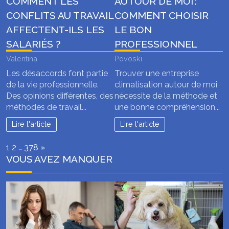
COMMENT LES
AUTOUR DE MOI :
CONFLITS AU TRAVAIL
COMMENT CHOISIR
AFFECTENT-ILS LES
LE BON
SALARIÉS ?
PROFESSIONNEL
Valentina
Povoski
Les désaccords font partie
Trouver une entreprise
de la vie professionnelle.
climatisation autour de moi
Des opinions différentes, des
nécessite de la méthode et
méthodes de travail...
une bonne compréhension...
Lire l'article
Lire l'article
Page:
Next
1
2
…
378
»
VOUS AVEZ MANQUER