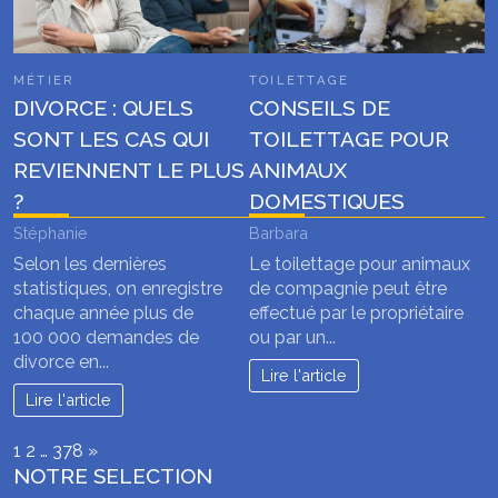
MÉTIER
TOILETTAGE
DIVORCE : QUELS
CONSEILS DE
SONT LES CAS QUI
TOILETTAGE POUR
REVIENNENT LE PLUS
ANIMAUX
?
DOMESTIQUES
Stéphanie
Barbara
Selon les dernières
Le toilettage pour animaux
statistiques, on enregistre
de compagnie peut être
chaque année plus de
effectué par le propriétaire
100 000 demandes de
ou par un...
divorce en...
Lire l'article
Lire l'article
Page:
Next
1
2
…
378
»
NOTRE SELECTION