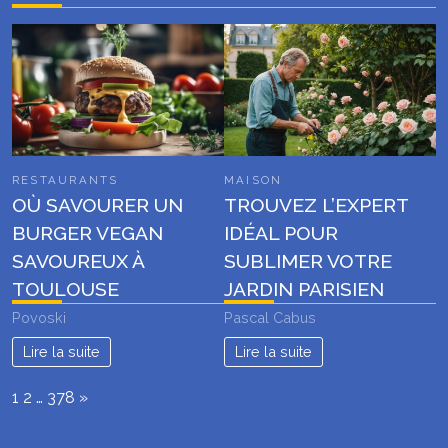
RESTAURANTS
MAISON
OÙ SAVOURER UN
TROUVEZ L’EXPERT
BURGER VEGAN
IDÉAL POUR
SAVOUREUX À
SUBLIMER VOTRE
TOULOUSE
JARDIN PARISIEN
Povoski
Pascal Cabus
Lire la suite
Lire la suite
Page:
Next
1
2
…
378
»