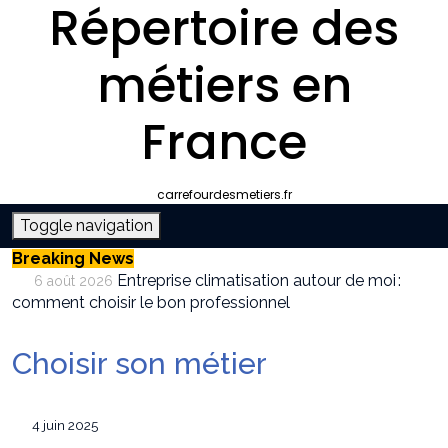
Répertoire des
métiers en
France
carrefourdesmetiers.fr
Toggle navigation
Breaking News
Entreprise climatisation autour de moi :
6 août 2026
comment choisir le bon professionnel
Quelle plateforme freelance choisir pour
30 juillet 2026
décrocher des missions récurrentes ?
Choisir son métier
SEO et IA : Comment optimiser votre site
28 juillet 2026
pour apparaître dans les moteurs IA
Stratégies invisibles pour conquérir votre
22 juillet 2026
4 juin 2025
marché