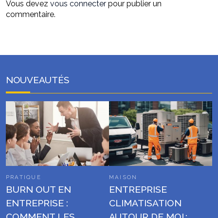
Vous devez
vous connecter
pour publier un
commentaire.
NOUVEAUTÉS
PRATIQUE
MAISON
BURN OUT EN
ENTREPRISE
ENTREPRISE :
CLIMATISATION
COMMENT LES
AUTOUR DE MOI :