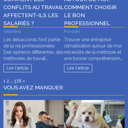
CONFLITS AU TRAVAIL
COMMENT CHOISIR
AFFECTENT-ILS LES
LE BON
SALARIÉS ?
PROFESSIONNEL
Valentina
Povoski
Les désaccords font partie
Trouver une entreprise
de la vie professionnelle.
climatisation autour de moi
Des opinions différentes, des
nécessite de la méthode et
méthodes de travail...
une bonne compréhension...
Lire l'article
Lire l'article
Page:
Next
1
2
…
378
»
VOUS AVEZ MANQUER