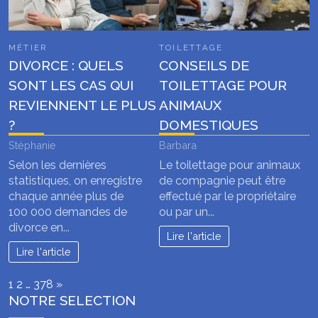
MÉTIER
TOILETTAGE
DIVORCE : QUELS
CONSEILS DE
SONT LES CAS QUI
TOILETTAGE POUR
REVIENNENT LE PLUS
ANIMAUX
?
DOMESTIQUES
Stéphanie
Barbara
Selon les dernières
Le toilettage pour animaux
statistiques, on enregistre
de compagnie peut être
chaque année plus de
effectué par le propriétaire
100 000 demandes de
ou par un...
divorce en...
Lire l'article
Lire l'article
Page:
Next
1
2
…
378
»
NOTRE SELECTION