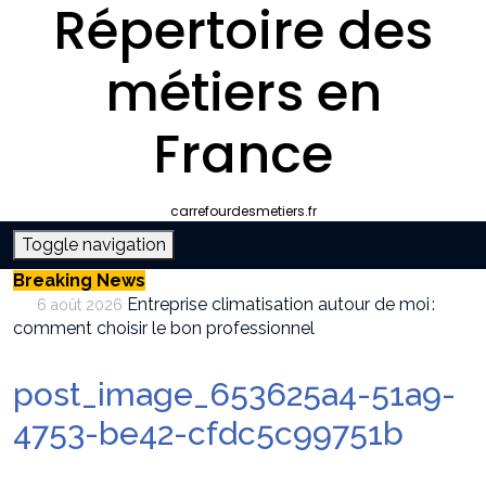
Répertoire des
métiers en
France
carrefourdesmetiers.fr
Toggle navigation
Breaking News
Entreprise climatisation autour de moi :
6 août 2026
comment choisir le bon professionnel
Quelle plateforme freelance choisir pour
30 juillet 2026
décrocher des missions récurrentes ?
post_image_653625a4-51a9-
SEO et IA : Comment optimiser votre site
28 juillet 2026
pour apparaître dans les moteurs IA
4753-be42-cfdc5c99751b
Stratégies invisibles pour conquérir votre
22 juillet 2026
marché