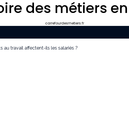
oire des métiers en
carrefourdesmetiers.fr
au travail affectent-ils les salariés ?
mment choisir le bon professionnel
 décrocher des missions récurrentes ?
 pour apparaître dans les moteurs IA
e marché
 d’autonomie ou handicap : le guide simple et pratique