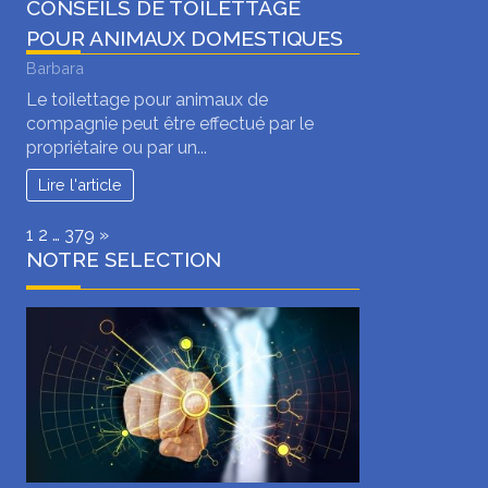
CONSEILS DE TOILETTAGE
POUR ANIMAUX DOMESTIQUES
Barbara
Le toilettage pour animaux de
compagnie peut être effectué par le
propriétaire ou par un...
Lire l'article
Page:
Next
1
2
…
379
»
NOTRE SELECTION