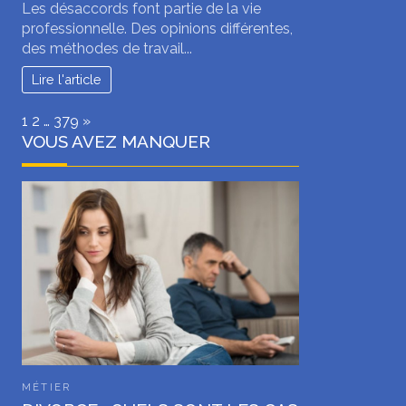
Les désaccords font partie de la vie
professionnelle. Des opinions différentes,
des méthodes de travail...
Lire l'article
Page:
Next
1
2
…
379
»
VOUS AVEZ MANQUER
MÉTIER