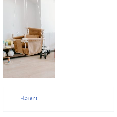
Stratégies invisibles pour conquérir votre
22 juillet 2026
marché
Faire valoir ses droits à la MDPH pour perte
7 août 2026
d’autonomie ou handicap : le guide simple et pratique
Florent