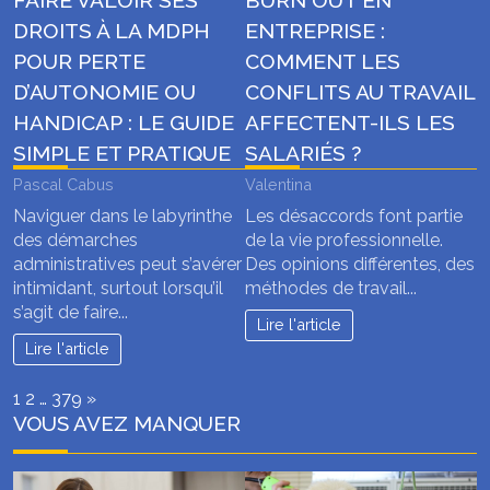
FAIRE VALOIR SES
BURN OUT EN
DROITS À LA MDPH
ENTREPRISE :
POUR PERTE
COMMENT LES
D’AUTONOMIE OU
CONFLITS AU TRAVAIL
HANDICAP : LE GUIDE
AFFECTENT-ILS LES
SIMPLE ET PRATIQUE
SALARIÉS ?
Pascal Cabus
Valentina
Naviguer dans le labyrinthe
Les désaccords font partie
des démarches
de la vie professionnelle.
administratives peut s’avérer
Des opinions différentes, des
intimidant, surtout lorsqu’il
méthodes de travail...
s’agit de faire...
Lire l'article
Lire l'article
Page:
Next
1
2
…
379
»
VOUS AVEZ MANQUER