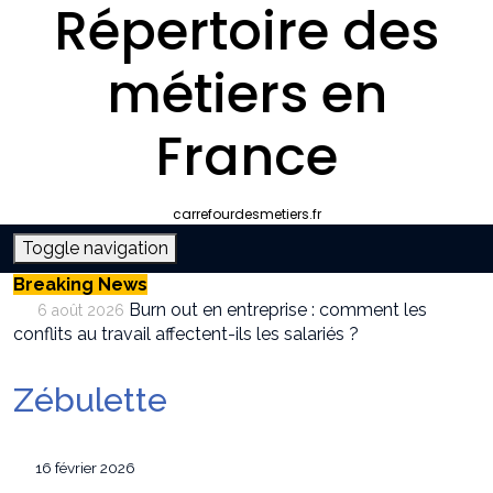
Répertoire des
métiers en
France
carrefourdesmetiers.fr
Toggle navigation
Breaking News
Burn out en entreprise : comment les
6 août 2026
conflits au travail affectent-ils les salariés ?
Entreprise climatisation autour de moi :
6 août 2026
comment choisir le bon professionnel
Zébulette
Quelle plateforme freelance choisir pour
30 juillet 2026
décrocher des missions récurrentes ?
SEO et IA : Comment optimiser votre site
28 juillet 2026
16 février 2026
pour apparaître dans les moteurs IA