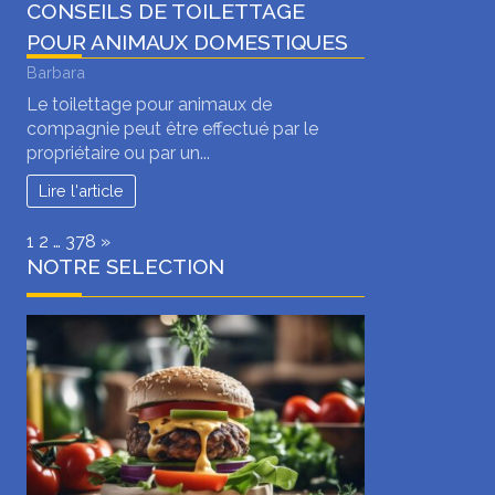
CONSEILS DE TOILETTAGE
POUR ANIMAUX DOMESTIQUES
Barbara
Le toilettage pour animaux de
compagnie peut être effectué par le
propriétaire ou par un...
Lire l'article
Page:
Next
1
2
…
378
»
NOTRE SELECTION