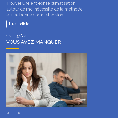
Trouver une entreprise climatisation
autour de moi nécessite de la méthode
et une bonne compréhension...
Lire l'article
Page:
Next
1
2
…
378
»
VOUS AVEZ MANQUER
MÉTIER