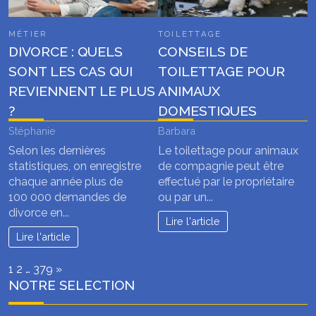
MÉTIER
TOILETTAGE
DIVORCE : QUELS
CONSEILS DE
SONT LES CAS QUI
TOILETTAGE POUR
REVIENNENT LE PLUS
ANIMAUX
?
DOMESTIQUES
Stéphanie
Barbara
Selon les dernières
Le toilettage pour animaux
statistiques, on enregistre
de compagnie peut être
chaque année plus de
effectué par le propriétaire
100 000 demandes de
ou par un...
divorce en...
Lire l'article
Lire l'article
Page:
Next
1
2
…
379
»
NOTRE SELECTION