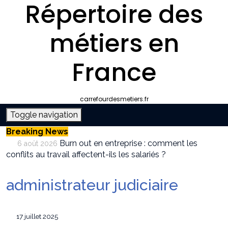
Répertoire des
métiers en
France
carrefourdesmetiers.fr
Toggle navigation
Breaking News
Burn out en entreprise : comment les
6 août 2026
conflits au travail affectent-ils les salariés ?
Entreprise climatisation autour de moi :
6 août 2026
comment choisir le bon professionnel
administrateur judiciaire
Quelle plateforme freelance choisir pour
30 juillet 2026
décrocher des missions récurrentes ?
SEO et IA : Comment optimiser votre site
28 juillet 2026
17 juillet 2025
pour apparaître dans les moteurs IA