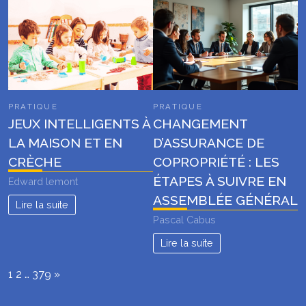
PRATIQUE
PRATIQUE
JEUX INTELLIGENTS À
CHANGEMENT
LA MAISON ET EN
D’ASSURANCE DE
CRÈCHE
COPROPRIÉTÉ : LES
ÉTAPES À SUIVRE EN
Edward lemont
ASSEMBLÉE GÉNÉRAL
Lire la suite
Pascal Cabus
Lire la suite
Page:
Next
1
2
…
379
»