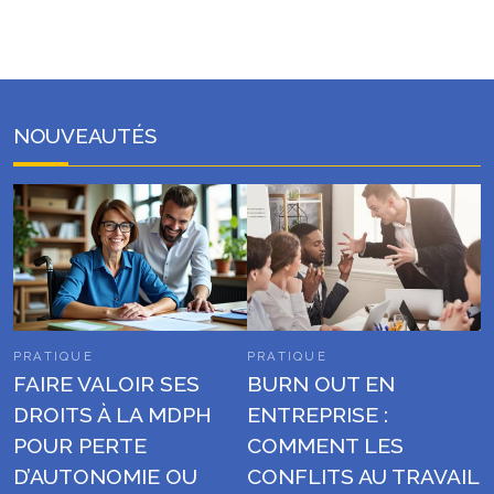
NOUVEAUTÉS
PRATIQUE
PRATIQUE
FAIRE VALOIR SES
BURN OUT EN
DROITS À LA MDPH
ENTREPRISE :
POUR PERTE
COMMENT LES
D’AUTONOMIE OU
CONFLITS AU TRAVAIL