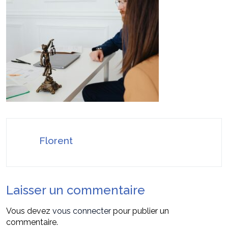
Stratégies invisibles pour conquérir votre
22 juillet 2026
marché
Faire valoir ses droits à la MDPH pour perte
7 août 2026
d’autonomie ou handicap : le guide simple et pratique
Florent
Laisser un commentaire
Vous devez
vous connecter
pour publier un
commentaire.