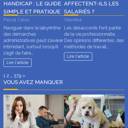
HANDICAP : LE GUIDE
AFFECTENT-ILS LES
SIMPLE ET PRATIQUE
SALARIÉS ?
Pascal Cabus
Valentina
Naviguer dans le labyrinthe
Les désaccords font partie
des démarches
de la vie professionnelle.
administratives peut s’avérer
Des opinions différentes, des
intimidant, surtout lorsqu’il
méthodes de travail...
s’agit de faire...
Lire l'article
Lire l'article
Page:
Next
1
2
…
379
»
VOUS AVEZ MANQUER