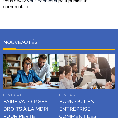
Vous devez
vous connecter
pour publier un
commentaire.
NOUVEAUTÉS
PRATIQUE
PRATIQUE
FAIRE VALOIR SES
BURN OUT EN
DROITS À LA MDPH
ENTREPRISE :
POUR PERTE
COMMENT LES