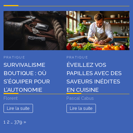
PRATIQUE
PRATIQUE
SURVIVALISME
ÉVEILLEZ VOS
BOUTIQUE : OÙ
PAPILLES AVEC DES
S’ÉQUIPER POUR
SAVEURS INÉDITES
L’AUTONOMIE
EN CUISINE
Florent
Pascal Cabus
Lire la suite
Lire la suite
Page:
Next
1
2
…
379
»