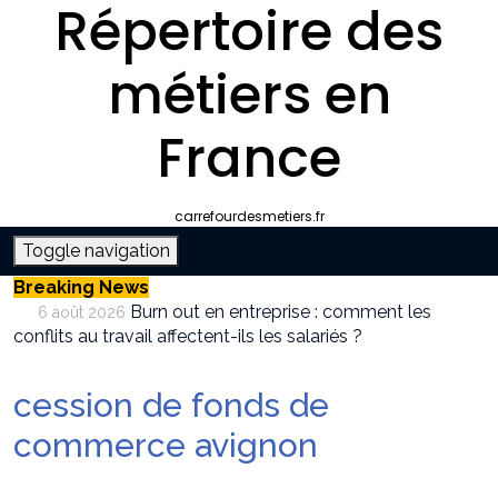
Répertoire des
métiers en
France
carrefourdesmetiers.fr
Toggle navigation
Breaking News
Burn out en entreprise : comment les
6 août 2026
conflits au travail affectent-ils les salariés ?
Entreprise climatisation autour de moi :
6 août 2026
comment choisir le bon professionnel
cession de fonds de
Quelle plateforme freelance choisir pour
30 juillet 2026
décrocher des missions récurrentes ?
commerce avignon
SEO et IA : Comment optimiser votre site
28 juillet 2026
pour apparaître dans les moteurs IA