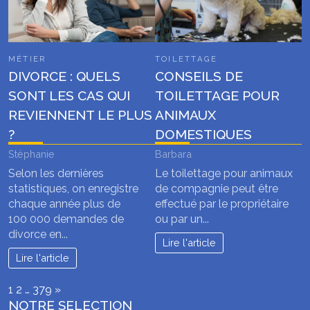
MÉTIER
TOILETTAGE
DIVORCE : QUELS
CONSEILS DE
SONT LES CAS QUI
TOILETTAGE POUR
REVIENNENT LE PLUS
ANIMAUX
?
DOMESTIQUES
Stéphanie
Barbara
Selon les dernières
Le toilettage pour animaux
statistiques, on enregistre
de compagnie peut être
chaque année plus de
effectué par le propriétaire
100 000 demandes de
ou par un...
divorce en...
Lire l'article
Lire l'article
Page:
Next
1
2
…
379
»
NOTRE SELECTION