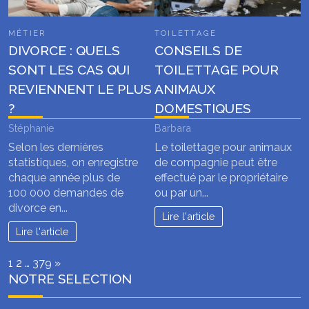
MÉTIER
TOILETTAGE
DIVORCE : QUELS
CONSEILS DE
SONT LES CAS QUI
TOILETTAGE POUR
REVIENNENT LE PLUS
ANIMAUX
?
DOMESTIQUES
Stéphanie
Barbara
Selon les dernières
Le toilettage pour animaux
statistiques, on enregistre
de compagnie peut être
chaque année plus de
effectué par le propriétaire
100 000 demandes de
ou par un...
divorce en...
Lire l'article
Lire l'article
Page:
Next
1
2
…
379
»
NOTRE SELECTION