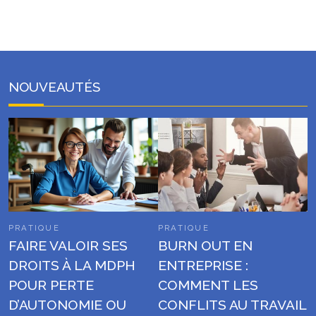
NOUVEAUTÉS
PRATIQUE
PRATIQUE
FAIRE VALOIR SES
BURN OUT EN
DROITS À LA MDPH
ENTREPRISE :
POUR PERTE
COMMENT LES
D’AUTONOMIE OU
CONFLITS AU TRAVAIL