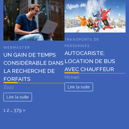
TRANSPORTS DE
PERSONNES
WEBMASTER
AUTOCARISTE:
UN GAIN DE TEMPS
LOCATION DE BUS
CONSIDÉRABLE DANS
AVEC CHAUFFEUR
LA RECHERCHE DE
Michael
FORFAITS
Lire la suite
Zozo
Lire la suite
Page:
Next
1
2
…
379
»