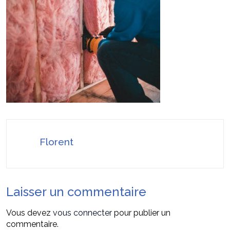
Stratégies invisibles pour conquérir votre
22 juillet 2026
marché
Faire valoir ses droits à la MDPH pour perte
7 août 2026
d’autonomie ou handicap : le guide simple et pratique
Florent
Laisser un commentaire
Vous devez
vous connecter
pour publier un
commentaire.