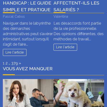
HANDICAP : LE GUIDE
AFFECTENT-ILS LES
SIMPLE ET PRATIQUE
SALARIÉS ?
Pascal Cabus
Valentina
Naviguer dans le labyrinthe
Les désaccords font partie
des démarches
de la vie professionnelle.
administratives peut s’avérer
Des opinions différentes, des
intimidant, surtout lorsqu’il
méthodes de travail...
s’agit de faire...
Lire l'article
Lire l'article
Page:
Next
1
2
…
379
»
VOUS AVEZ MANQUER