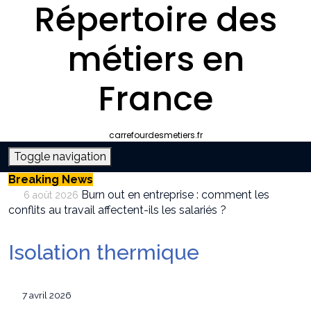
Répertoire des
métiers en
France
carrefourdesmetiers.fr
Toggle navigation
Breaking News
Burn out en entreprise : comment les
6 août 2026
conflits au travail affectent-ils les salariés ?
Entreprise climatisation autour de moi :
6 août 2026
comment choisir le bon professionnel
Isolation thermique
Quelle plateforme freelance choisir pour
30 juillet 2026
décrocher des missions récurrentes ?
SEO et IA : Comment optimiser votre site
28 juillet 2026
7 avril 2026
pour apparaître dans les moteurs IA