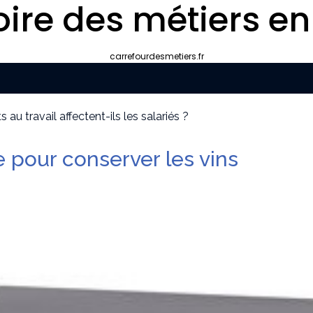
oire des métiers en
carrefourdesmetiers.fr
au travail affectent-ils les salariés ?
mment choisir le bon professionnel
 décrocher des missions récurrentes ?
e pour conserver les vins
 pour apparaître dans les moteurs IA
e marché
 d’autonomie ou handicap : le guide simple et pratique