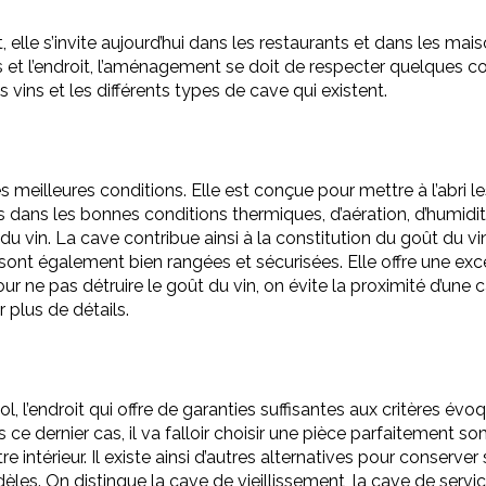
elle s’invite aujourd’hui dans les restaurants et dans les maiso
 et l’endroit, l’aménagement se doit de respecter quelques 
ins et les différents types de cave qui existent.
meilleures conditions. Elle est conçue pour mettre à l’abri les v
és dans les bonnes conditions thermiques, d’aération, d’humid
du vin. La cave contribue ainsi à la constitution du goût du vi
s sont également bien rangées et sécurisées. Elle offre une exc
ur ne pas détruire le goût du vin, on évite la proximité d’une
 plus de détails.
’endroit qui offre de garanties suffisantes aux critères évoq
ce dernier cas, il va falloir choisir une pièce parfaitement som
e intérieur. Il existe ainsi d’autres alternatives pour conserver
odèles. On distingue la cave de vieillissement, la cave de se