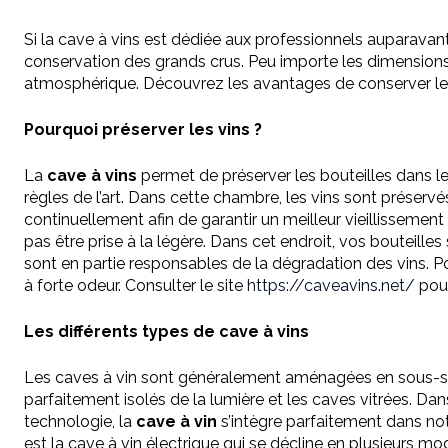
Si la cave à vins est dédiée aux professionnels auparavant, 
conservation des grands crus. Peu importe les dimensions
atmosphérique. Découvrez les avantages de conserver les v
Pourquoi préserver les vins ?
La
cave à vins
permet de préserver les bouteilles dans les 
règles de l’art. Dans cette chambre, les vins sont préserv
continuellement afin de garantir un meilleur vieillissement 
pas être prise à la légère. Dans cet endroit, vos bouteille
sont en partie responsables de la dégradation des vins. Po
à forte odeur. Consulter le site
https://caveavins.net/
pour
Les différents types de cave à vins
Les caves à vin sont généralement aménagées en sous-sol, l
parfaitement isolés de la lumière et les caves vitrées. Dans 
technologie, la
cave à vin
s’intègre parfaitement dans notr
est la cave à vin électrique qui se décline en plusieurs m