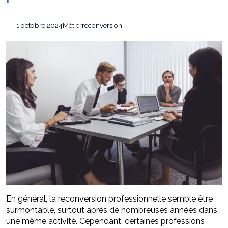
Comment transformer son intérieur avec
21 juillet 2026
des objets simples ?
1 octobre 2024
Métier
reconversion
Burn out en entreprise : comment les
6 août 2026
conflits au travail affectent-ils les salariés ?
En général, la reconversion professionnelle semble être
surmontable, surtout après de nombreuses années dans
une même activité. Cependant, certaines professions