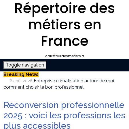
Répertoire des
métiers en
France
carrefourdesmetiers.fr
Toggle navigation
Breaking News
Entreprise climatisation autour de moi :
6 août 2026
comment choisir le bon professionnel
Quelle plateforme freelance choisir pour
30 juillet 2026
décrocher des missions récurrentes ?
Reconversion professionnelle
SEO et IA : Comment optimiser votre site
28 juillet 2026
pour apparaître dans les moteurs IA
2025 : voici les professions les
Stratégies invisibles pour conquérir votre
22 juillet 2026
plus accessibles
marché