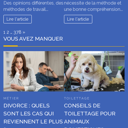
Des opinions différentes, des
nécessite de la méthode et
méthodes de travail...
une bonne compréhension...
Lire l'article
Lire l'article
Page:
Next
1
2
…
378
»
VOUS AVEZ MANQUER
MÉTIER
TOILETTAGE
DIVORCE : QUELS
CONSEILS DE
SONT LES CAS QUI
TOILETTAGE POUR
REVIENNENT LE PLUS
ANIMAUX