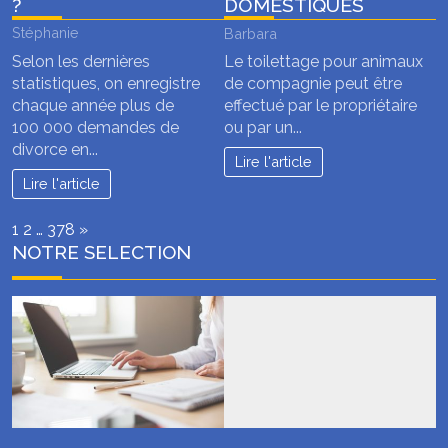
?
DOMESTIQUES
Stéphanie
Barbara
Selon les dernières
Le toilettage pour animaux
statistiques, on enregistre
de compagnie peut être
chaque année plus de
effectué par le propriétaire
100 000 demandes de
ou par un...
divorce en...
Lire l'article
Lire l'article
Page:
Next
1
2
…
378
»
NOTRE SELECTION