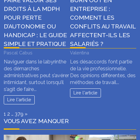
FAIRE VALOIR SES
BURN OUT EN
DROITS À LA MDPH
ENTREPRISE :
POUR PERTE
COMMENT LES
D’AUTONOMIE OU
CONFLITS AU TRAVAIL
HANDICAP : LE GUIDE
AFFECTENT-ILS LES
SIMPLE ET PRATIQUE
SALARIÉS ?
Pascal Cabus
Valentina
Naviguer dans le labyrinthe
Les désaccords font partie
des démarches
de la vie professionnelle.
administratives peut s’avérer
Des opinions différentes, des
intimidant, surtout lorsqu’il
méthodes de travail...
s’agit de faire...
Lire l'article
Lire l'article
Page:
Next
1
2
…
379
»
VOUS AVEZ MANQUER