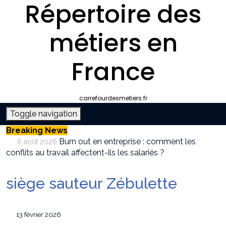
Répertoire des
métiers en
France
carrefourdesmetiers.fr
Toggle navigation
Breaking News
Burn out en entreprise : comment les
6 août 2026
conflits au travail affectent-ils les salariés ?
Entreprise climatisation autour de moi :
6 août 2026
comment choisir le bon professionnel
siège sauteur Zébulette
Quelle plateforme freelance choisir pour
30 juillet 2026
décrocher des missions récurrentes ?
SEO et IA : Comment optimiser votre site
28 juillet 2026
13 février 2026
pour apparaître dans les moteurs IA