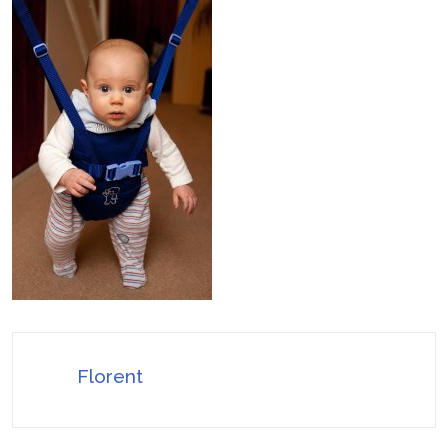
Stratégies invisibles pour conquérir votre
22 juillet 2026
marché
Faire valoir ses droits à la MDPH pour perte
7 août 2026
d’autonomie ou handicap : le guide simple et pratique
Florent