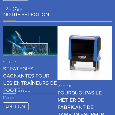
Page:
Next
1
2
…
379
»
NOTRE SELECTION
SPORTS
STRATÉGIES
GAGNANTES POUR
LES ENTRAÎNEURS DE
MÉTIER
FOOTBALL
POURQUOI PAS LE
Marise
MÉTIER DE
Lire la suite
FABRICANT DE
TAMPON ENCREUR