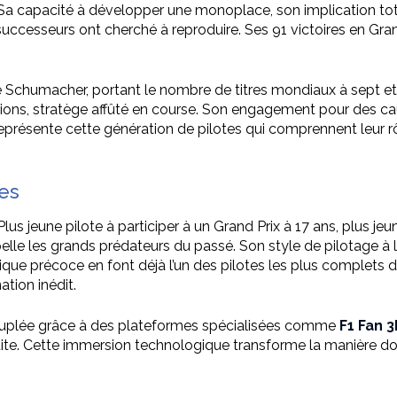
. Sa capacité à développer une monoplace, son implication tot
uccesseurs ont cherché à reproduire. Ses 91 victoires en Gra
Schumacher, portant le nombre de titres mondiaux à sept et ce
cations, stratège affûté en course. Son engagement pour des 
 représente cette génération de pilotes qui comprennent leur 
es
us jeune pilote à participer à un Grand Prix à 17 ans, plus jeu
elle les grands prédateurs du passé. Son style de pilotage à l
que précoce en font déjà l’un des pilotes les plus complets 
tion inédit.
écuplée grâce à des plateformes spécialisées comme
F1 Fan 
ite. Cette immersion technologique transforme la manière d