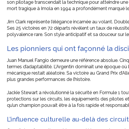
son pilotage transcendait la technique pour atteindre une fo
mort tragique à Imola en 1994 a profondément marqué le
Jim Clark représente l’élégance incarnée au volant. Double
Ses 25 victoires en 72 départs révèlent un taux de réussit
polyvalence rare. Son style anticipatif et sa douceur su
Les pionniers qui ont façonné la disc
Juan Manuel Fangio demeure une référence absolue. Cinq ti
termes d’adaptabilité. L’Argentin dominait une époque où la
mécanique restait aléatoire. Sa victoire au Grand Prix d’Al
plus grandes performances de l’histoire.
Jackie Stewart a révolutionné la sécurité en Formule 1 to
protections sur les circuits, les équipements des pilotes
qu’un champion pouvait être à la fois rapide et responsab
L’influence culturelle au-delà des circuit