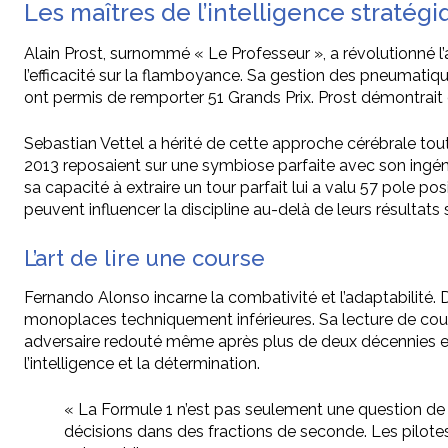
Les maîtres de l’intelligence stratég
Alain Prost, surnommé « Le Professeur », a révolutionné l’
l’efficacité sur la flamboyance. Sa gestion des pneumatiq
ont permis de remporter 51 Grands Prix. Prost démontrait qu’
Sebastian Vettel a hérité de cette approche cérébrale tou
2013 reposaient sur une symbiose parfaite avec son ingéni
sa capacité à extraire un tour parfait lui a valu 57 pole 
peuvent influencer la discipline au-delà de leurs résultats s
L’art de lire une course
Fernando Alonso incarne la combativité et l’adaptabilit
monoplaces techniquement inférieures. Sa lecture de cour
adversaire redouté même après plus de deux décennies en 
l’intelligence et la détermination.
« La Formule 1 n’est pas seulement une question de 
décisions dans des fractions de seconde. Les pilotes