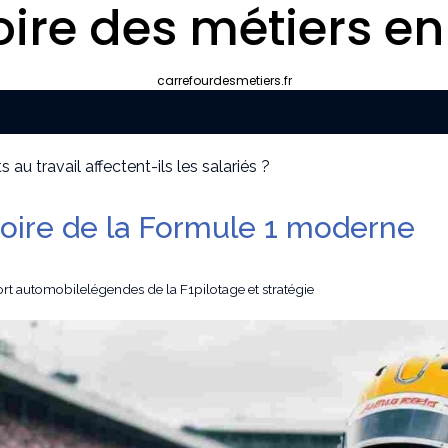
oire des métiers en
carrefourdesmetiers.fr
au travail affectent-ils les salariés ?
mment choisir le bon professionnel
 décrocher des missions récurrentes ?
stoire de la Formule 1 moderne
 pour apparaître dans les moteurs IA
e marché
 d’autonomie ou handicap : le guide simple et pratique
port automobile
légendes de la F1
pilotage et stratégie
au travail affectent-ils les salariés ?