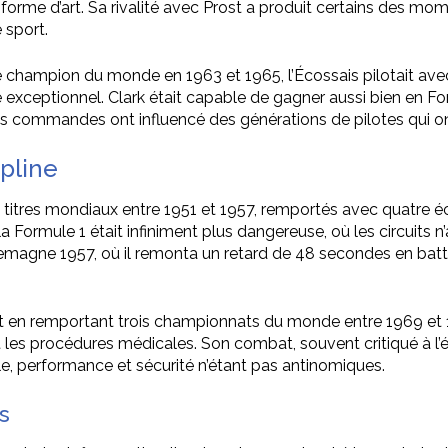
rme d’art. Sa rivalité avec Prost a produit certains des moment
 sport.
 champion du monde en 1963 et 1965, l’Écossais pilotait avec u
e exceptionnel. Clark était capable de gagner aussi bien en F
r les commandes ont influencé des générations de pilotes qu
ipline
tres mondiaux entre 1951 et 1957, remportés avec quatre écur
 Formule 1 était infiniment plus dangereuse, où les circuits n
lemagne 1957, où il remonta un retard de 48 secondes en battan
ut en remportant trois championnats du monde entre 1969 et 1
 et les procédures médicales. Son combat, souvent critiqué à l
le, performance et sécurité n’étant pas antinomiques.
s