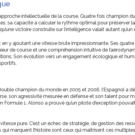
ique
approche intellectuelle de la course. Quatre fois champion du 
ues, sa capacité à calculer le rythme optimal pour préserver 
une victoire construite sur l’intelligence valait autant qu’un 
t en y ajoutant une vitesse brute impressionnante. Ses quatre
eur de course et une compréhension intuitive de l’aérodynamiqu
positions. Son évolution vers un engagement écologique et human
portifs.
é. Double champion du monde en 2005 et 2006, l’Espagnol a 
se, son agressivité mesurée en défense et son talent pour ma
Formule 1. Alonso a prouvé qu’un pilote d’exception pouvait
vitesse pure. C’est un échec de stratégie, de gestion des res
 qui marquent l’histoire sont ceux qui maîtrisent ces multiple