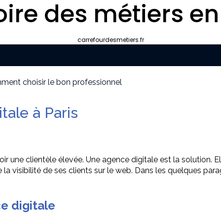
oire des métiers en
carrefourdesmetiers.fr
mment choisir le bon professionnel
 décrocher des missions récurrentes ?
 pour apparaître dans les moteurs IA
tale à Paris
e marché
es objets simples ?
au travail affectent-ils les salariés ?
voir une clientèle élevée. Une agence digitale est la solution. 
la visibilité de ses clients sur le web.
Dans les quelques para
e digitale