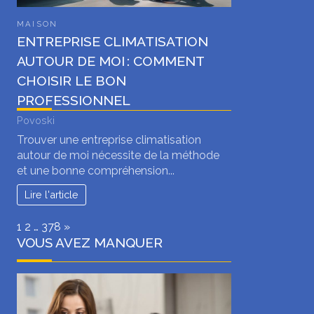
MAISON
ENTREPRISE CLIMATISATION
AUTOUR DE MOI : COMMENT
CHOISIR LE BON
PROFESSIONNEL
Povoski
Trouver une entreprise climatisation
autour de moi nécessite de la méthode
et une bonne compréhension...
Lire l'article
Page:
Next
1
2
…
378
»
VOUS AVEZ MANQUER