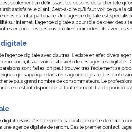
 c’est seulement en définissant les besoins de la clientèle qu
it satisfaire le client. C’est-à-dire qu’il faut voir ce que la 
cherches du futur partenaire. Une agence digitale est spéciali
bilité sur internet. L’agence digitale a pour rôle de créer des s
utres encore. Les besoins du client coïncident-ils avec les se
digitale
gence digitale avec d’autres. Il existe en effet divers agenc
ommencer, il faut voir le site web de ces agences digitales. C
araisons sont faites, on peut trouver très facilement sa prop
niques qui s’applique dans une agence digitale. Les profess
her le plus grand nombre de consommateurs. Le professionnel
ances en restant disponibles à tout moment. La clé pour trouver
ale
gitale Paris, c’est de voir la capacité de cette dernière à co
r une agence digitale de renom. Dès le premier contact, l’age