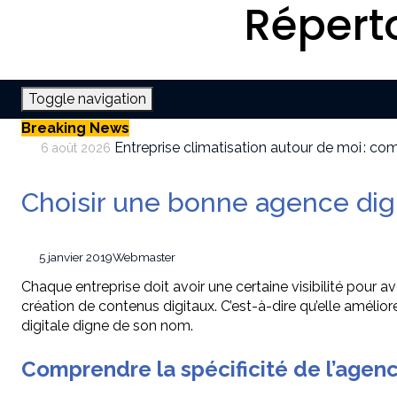
Répert
Toggle navigation
Breaking News
Entreprise climatisation autour de moi : co
6 août 2026
Quelle plateforme freelance choisir pour
30 juillet 2026
SEO et IA : Comment optimiser votre site
28 juillet 2026
Choisir une bonne agence digi
Stratégies invisibles pour conquérir votr
22 juillet 2026
Comment transformer son intérieur avec d
21 juillet 2026
Burn out en entreprise : comment les conflits 
6 août 2026
5 janvier 2019
Webmaster
Chaque entreprise doit avoir une certaine visibilité pour a
création de contenus digitaux. C’est-à-dire qu’elle améliore 
digitale digne de son nom.
Comprendre la spécificité de l’agenc