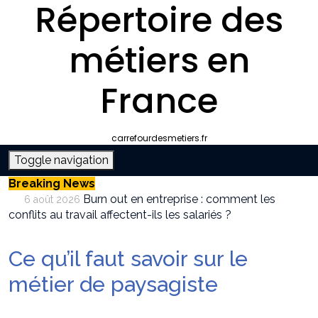
Répertoire des
métiers en
France
carrefourdesmetiers.fr
Toggle navigation
Breaking News
Burn out en entreprise : comment les
6 août 2026
conflits au travail affectent-ils les salariés ?
Entreprise climatisation autour de moi :
6 août 2026
comment choisir le bon professionnel
Ce qu’il faut savoir sur le
Quelle plateforme freelance choisir pour
30 juillet 2026
décrocher des missions récurrentes ?
métier de paysagiste
SEO et IA : Comment optimiser votre site
28 juillet 2026
pour apparaître dans les moteurs IA