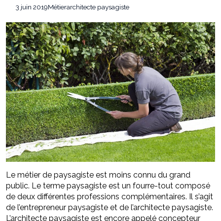
Stratégies invisibles pour conquérir votre
22 juillet 2026
3 juin 2019
Métier
architecte paysagiste
marché
Faire valoir ses droits à la MDPH pour perte
7 août 2026
d’autonomie ou handicap : le guide simple et pratique
Le métier de paysagiste est moins connu du grand
public. Le terme paysagiste est un fourre-tout composé
de deux différentes professions complémentaires. Il s’agit
de l’entrepreneur paysagiste et de l’architecte paysagiste.
L’architecte paysagiste est encore appelé concepteur