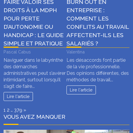
FAIRE VALOIR SES
BURN OUT EN
DROITS À LA MDPH
ENTREPRISE :
POUR PERTE
COMMENT LES
D’AUTONOMIE OU
CONFLITS AU TRAVAIL
HANDICAP : LE GUIDE
AFFECTENT-ILS LES
SIMPLE ET PRATIQUE
SALARIÉS ?
Pascal Cabus
Valentina
Naviguer dans le labyrinthe
Les désaccords font partie
des démarches
de la vie professionnelle.
administratives peut s’avérer
Des opinions différentes, des
intimidant, surtout lorsqu’il
méthodes de travail...
s’agit de faire...
Lire l'article
Lire l'article
Page:
Next
1
2
…
379
»
VOUS AVEZ MANQUER