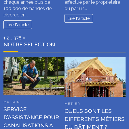
chaque année plus de
effectué par le propriétaire
100 000 demandes de
ou par un...
divorce en...
Lire l'article
Lire l'article
Page:
Next
1
2
…
378
»
NOTRE SELECTION
MAISON
MÉTIER
SERVICE
QUELS SONT LES
D’ASSISTANCE POUR
DIFFÉRENTS MÉTIERS
CANALISATIONS À
DU BÂTIMENT ?