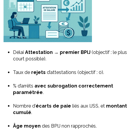
Délai
Attestation → premier BPIJ
(objectif : le plus
court possible).
Taux de
rejets
d’attestations (objectif : 0).
% d’arrêts
avec subrogation correctement
paramétrée
.
Nombre d’
écarts de paie
liés aux IJSS, et
montant
cumulé
.
Âge moyen
des BPIJ non rapprochés.