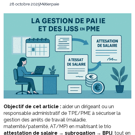
Comment transformer son intérieur avec
21 juillet 2026
28 octobre 2025
Métier
paie
des objets simples ?
Burn out en entreprise : comment les
6 août 2026
conflits au travail affectent-ils les salariés ?
Objectif de cet article :
aider un dirigeant ou un
responsable administratif de TPE/PME à sécuriser la
gestion des arrêts de travail (maladie,
maternité/paternité, AT/MP) en maîtrisant le trio
attestation de salaire → subrogation → BPIJ
, tout en