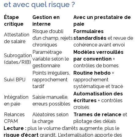
et avec quel risque ?
Étape
Gestion en
Avec un prestataire de
critique
interne
paie
Risque d’oubli
Formulaires
Attestation
d’un champ, rejets
standardisés
et revue de
de salaire
chroniques
cohérence avant envoi
Paramétrage
Modèles verrouillés
Subrogation
variable selon le
par convention
+
(dates/RIB)
gestionnaire
contrôles de bornes
Points irréguliers,
Routine hebdo
+
Suivi BPIJ
rapprochement
rapprochement
tardif
systématique et tracé
Automatisation des
Intégration
Saisie manuelle,
écritures
+ contrôles
en paie
erreurs possibles
croisés
Relances
Aléatoires selon
Trames de relance
et
CPAM
la charge
pilotage des délais
Lecture :
plus le volume d’arrêts augmente, plus le
risque d’écart
grandit. L’externalisation apporte des