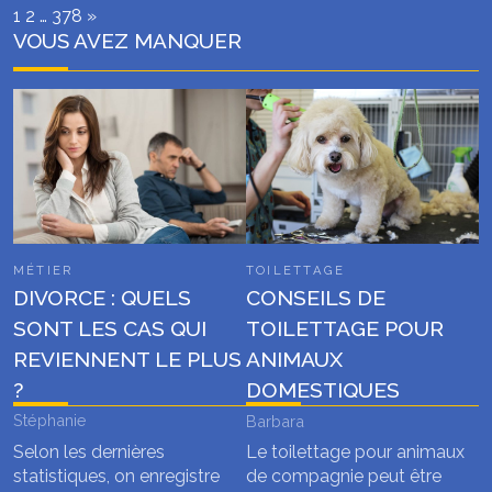
Page:
Next
1
2
…
378
»
VOUS AVEZ MANQUER
MÉTIER
TOILETTAGE
DIVORCE : QUELS
CONSEILS DE
SONT LES CAS QUI
TOILETTAGE POUR
REVIENNENT LE PLUS
ANIMAUX
?
DOMESTIQUES
Stéphanie
Barbara
Selon les dernières
Le toilettage pour animaux
statistiques, on enregistre
de compagnie peut être