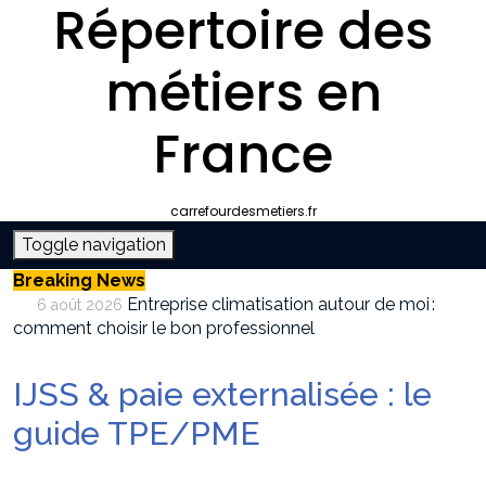
Répertoire des
métiers en
France
carrefourdesmetiers.fr
Toggle navigation
Breaking News
Entreprise climatisation autour de moi :
6 août 2026
comment choisir le bon professionnel
Quelle plateforme freelance choisir pour
30 juillet 2026
décrocher des missions récurrentes ?
IJSS & paie externalisée : le
SEO et IA : Comment optimiser votre site
28 juillet 2026
pour apparaître dans les moteurs IA
guide TPE/PME
Stratégies invisibles pour conquérir votre
22 juillet 2026
marché