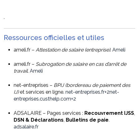
.
Ressources officielles et utiles
ameli.fr –
Attestation de salaire (entreprise)
.
Ameli
ameli.fr –
Subrogation de salaire en cas d’arrêt de
travail
.
Ameli
net-entreprises –
BPIJ (bordereau de paiement des
IJ)
et services en ligne.
net-entreprises.fr
+2
net-
entreprises.custhelp.com
+2
ADSALAIRE – Pages services :
Recouvrement IJSS
,
DSN & Déclarations
,
Bulletins de paie
.
adsalaire.fr