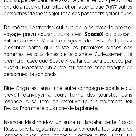
touristique pendant l’été 2020. À cet effet, 603 personnes
ont déjà réservé leur billet et on attend que 7957 autres
personnes viennent s’ajouter à ces passagers galactiques.
De même, l’entreprise qui suit de près avec le premier
voyage prévu courant 2023, c’est
SpaceX
du puissant
milliardaire Elon Musk. Le dirigeant de Tesla n’est plus à
présenter, parce qu’il truste les premières places des
hommes les plus riches de la planète. Curieusement, la
première fusée que Space X va lancer sera occupée par
Yusaku Maezawa, un autre milliardaire, accompagné de
personnes de son choix.
Blue Origin est aussi une autre compagnie spatiale qui
prévoit d’envoyer à court terme des touristes dans
l’espace. À sa tête, on retrouve tout simplement Jeff
Bezos, l’homme le plus riche de la planète.
Iskander Makhmudov, un autre milliardaire, cette fois-ci
Russe, s’invite également dans la conquête touristique de
l’espace avec son agence CosmoCourse. C’est un