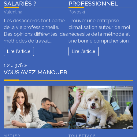
SALARIÉS ?
PROFESSIONNEL
Valentina
Povoski
Les désaccords font partie
Trouver une entreprise
de la vie professionnelle.
climatisation autour de moi
Des opinions différentes, des
nécessite de la méthode et
méthodes de travail...
une bonne compréhension...
Lire l'article
Lire l'article
Page:
Next
1
2
…
378
»
VOUS AVEZ MANQUER
MÉTIER
TOILETTAGE