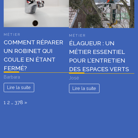
MÉTIER
MÉTIER
COMMENT RÉPARER
ÉLAGUEUR : UN
UN ROBINET QUI
MÉTIER ESSENTIEL
COULE EN ÉTANT
POUR L’ENTRETIEN
FERMÉ?
DES ESPACES VERTS
Barbara
José
Lire la suite
Lire la suite
Page:
Next
1
2
…
378
»