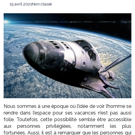
Comment transformer son intérieur avec
21 juillet 2026
15 avril 2021
Non classé
des objets simples ?
Burn out en entreprise : comment les
6 août 2026
conflits au travail affectent-ils les salariés ?
Nous sommes à une époque où l’idée de voir l’homme se
rendre dans l’espace pour ses vacances n’est pas aussi
folle. Toutefois, cette possibilité semble être accessible
aux personnes privilégiées, notamment les plus
fortunées. Aussi, il est à remarquer que les personnes qui