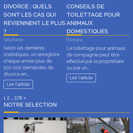
DIVORCE : QUELS
CONSEILS DE
SONT LES CAS QUI
TOILETTAGE POUR
REVIENNENT LE PLUS
ANIMAUX
?
DOMESTIQUES
Stéphanie
Barbara
Selon les dernières
Le toilettage pour animaux
statistiques, on enregistre
de compagnie peut être
chaque année plus de
effectué par le propriétaire
100 000 demandes de
ou par un...
divorce en...
Lire l'article
Lire l'article
Page:
Next
1
2
…
378
»
NOTRE SELECTION