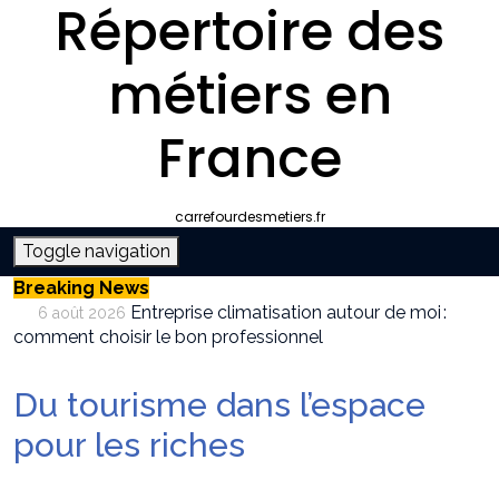
Répertoire des
métiers en
France
carrefourdesmetiers.fr
Toggle navigation
Breaking News
Entreprise climatisation autour de moi :
6 août 2026
comment choisir le bon professionnel
Quelle plateforme freelance choisir pour
30 juillet 2026
décrocher des missions récurrentes ?
Du tourisme dans l’espace
SEO et IA : Comment optimiser votre site
28 juillet 2026
pour apparaître dans les moteurs IA
pour les riches
Stratégies invisibles pour conquérir votre
22 juillet 2026
marché