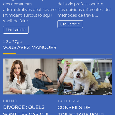
des démarches
de la vie professionnelle.
administratives peut s’avérer
Des opinions différentes, des
intimidant, surtout lorsqu’il
méthodes de travail...
s’agit de faire...
Lire l'article
Lire l'article
Page:
Next
1
2
…
379
»
VOUS AVEZ MANQUER
MÉTIER
TOILETTAGE
DIVORCE : QUELS
CONSEILS DE
SONT LES CAS QUI
TOILETTAGE POUR