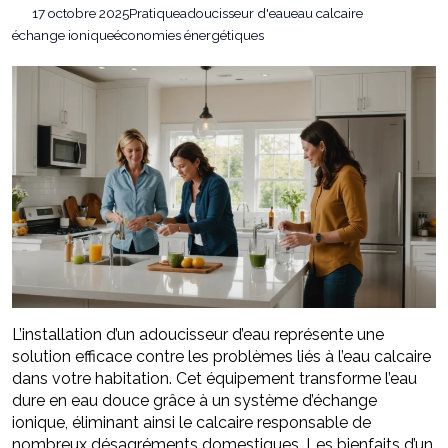
Stratégies invisibles pour conquérir votre
22 juillet 2026
17 octobre 2025
Pratique
adoucisseur d'eau
eau calcaire
marché
échange ionique
économies énergétiques
Faire valoir ses droits à la MDPH pour perte
7 août 2026
d’autonomie ou handicap : le guide simple et pratique
L’installation d’un adoucisseur d’eau représente une
solution efficace contre les problèmes liés à l’eau calcaire
dans votre habitation. Cet équipement transforme l’eau
dure en eau douce grâce à un système d’échange
ionique, éliminant ainsi le calcaire responsable de
nombreux désagréments domestiques. Les bienfaits d’un