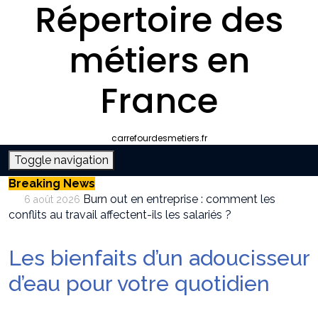
Répertoire des
métiers en
France
carrefourdesmetiers.fr
Toggle navigation
Breaking News
Burn out en entreprise : comment les
6 août 2026
conflits au travail affectent-ils les salariés ?
Entreprise climatisation autour de moi :
6 août 2026
comment choisir le bon professionnel
Les bienfaits d’un adoucisseur
Quelle plateforme freelance choisir pour
30 juillet 2026
décrocher des missions récurrentes ?
d’eau pour votre quotidien
SEO et IA : Comment optimiser votre site
28 juillet 2026
pour apparaître dans les moteurs IA