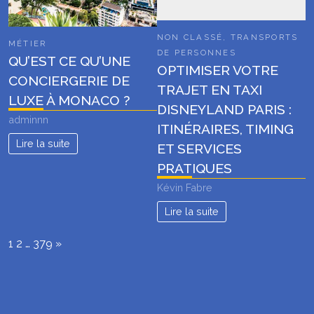
NON CLASSÉ
,
TRANSPORTS
MÉTIER
DE PERSONNES
QU’EST CE QU’UNE
OPTIMISER VOTRE
CONCIERGERIE DE
TRAJET EN TAXI
LUXE À MONACO ?
DISNEYLAND PARIS :
adminnn
ITINÉRAIRES, TIMING
Lire la suite
ET SERVICES
PRATIQUES
Kévin Fabre
Lire la suite
Page:
Next
1
2
…
379
»