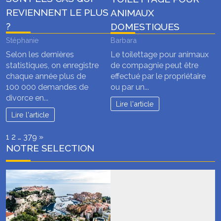
REVIENNENT LE PLUS
ANIMAUX
?
DOMESTIQUES
Stéphanie
Barbara
Selon les dernières
Le toilettage pour animaux
statistiques, on enregistre
de compagnie peut être
chaque année plus de
effectué par le propriétaire
100 000 demandes de
ou par un...
divorce en...
Lire l'article
Lire l'article
Page:
Next
1
2
…
379
»
NOTRE SELECTION