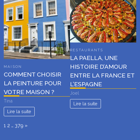
RESTAURANTS
LA PAELLA, UNE
HISTOIRE D’AMOUR
MAISON
COMMENT CHOISIR
ENTRE LA FRANCE ET
LA PEINTURE POUR
L’ESPAGNE
VOTRE MAISON ?
Joel
Tina
Lire la suite
Lire la suite
Page:
Next
1
2
…
379
»