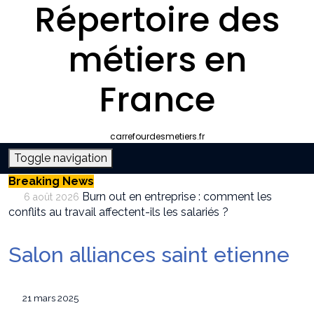
Répertoire des
métiers en
France
carrefourdesmetiers.fr
Toggle navigation
Breaking News
Burn out en entreprise : comment les
6 août 2026
conflits au travail affectent-ils les salariés ?
Entreprise climatisation autour de moi :
6 août 2026
comment choisir le bon professionnel
Salon alliances saint etienne
Quelle plateforme freelance choisir pour
30 juillet 2026
décrocher des missions récurrentes ?
SEO et IA : Comment optimiser votre site
28 juillet 2026
21 mars 2025
pour apparaître dans les moteurs IA