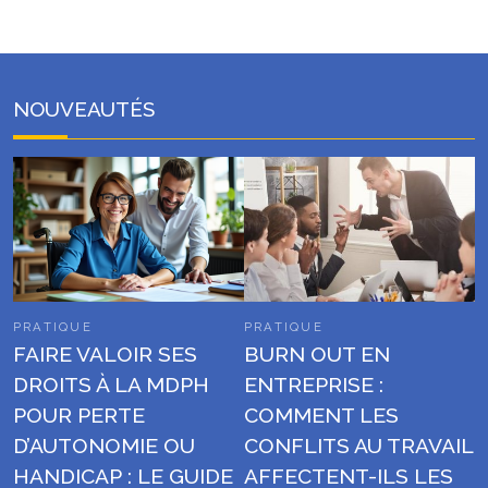
NOUVEAUTÉS
PRATIQUE
PRATIQUE
FAIRE VALOIR SES
BURN OUT EN
DROITS À LA MDPH
ENTREPRISE :
POUR PERTE
COMMENT LES
D’AUTONOMIE OU
CONFLITS AU TRAVAIL
HANDICAP : LE GUIDE
AFFECTENT-ILS LES