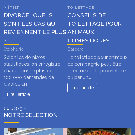
MÉTIER
TOILETTAGE
DIVORCE : QUELS
CONSEILS DE
SONT LES CAS QUI
TOILETTAGE POUR
REVIENNENT LE PLUS
ANIMAUX
?
DOMESTIQUES
Stéphanie
Barbara
Selon les dernières
Le toilettage pour animaux
statistiques, on enregistre
de compagnie peut être
chaque année plus de
effectué par le propriétaire
100 000 demandes de
ou par un...
divorce en...
Lire l'article
Lire l'article
Page:
Next
1
2
…
379
»
NOTRE SELECTION