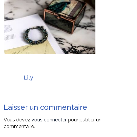
Stratégies invisibles pour conquérir votre
22 juillet 2026
marché
Faire valoir ses droits à la MDPH pour perte
7 août 2026
d’autonomie ou handicap : le guide simple et pratique
Lily
Laisser un commentaire
Vous devez
vous connecter
pour publier un
commentaire.