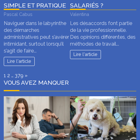
SIMPLE ET PRATIQUE
SALARIÉS ?
Pascal Cabus
Valentina
Naviguer dans le labyrinthe
Les désaccords font partie
des démarches
de la vie professionnelle.
administratives peut s’avérer
Des opinions différentes, des
intimidant, surtout lorsqu’il
méthodes de travail...
s’agit de faire...
Lire l'article
Lire l'article
Page:
Next
1
2
…
379
»
VOUS AVEZ MANQUER