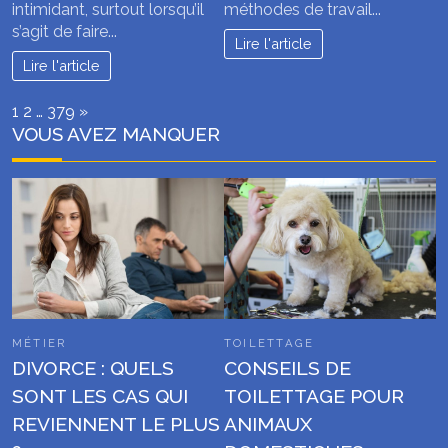
intimidant, surtout lorsqu’il
méthodes de travail...
s’agit de faire...
Lire l'article
Lire l'article
Page:
Next
1
2
…
379
»
VOUS AVEZ MANQUER
MÉTIER
TOILETTAGE
DIVORCE : QUELS
CONSEILS DE
SONT LES CAS QUI
TOILETTAGE POUR
REVIENNENT LE PLUS
ANIMAUX