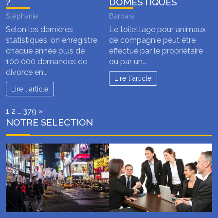
?
DOMESTIQUES
Stéphanie
Barbara
Selon les dernières
Le toilettage pour animaux
statistiques, on enregistre
de compagnie peut être
chaque année plus de
effectué par le propriétaire
100 000 demandes de
ou par un...
divorce en...
Lire l'article
Lire l'article
Page:
Next
1
2
…
379
»
NOTRE SELECTION