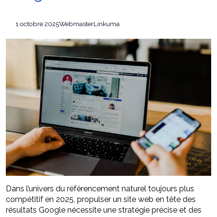
Stratégies invisibles pour conquérir votre
22 juillet 2026
marché
1 octobre 2025
Webmaster
Linkuma
Faire valoir ses droits à la MDPH pour perte
7 août 2026
d’autonomie ou handicap : le guide simple et pratique
Dans l’univers du référencement naturel toujours plus
compétitif en 2025, propulser un site web en tête des
résultats Google nécessite une stratégie précise et des