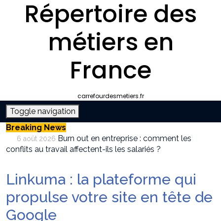
Répertoire des
métiers en
France
carrefourdesmetiers.fr
Toggle navigation
Breaking News
Burn out en entreprise : comment les
6 août 2026
conflits au travail affectent-ils les salariés ?
Entreprise climatisation autour de moi :
6 août 2026
comment choisir le bon professionnel
Linkuma : la plateforme qui
Quelle plateforme freelance choisir pour
30 juillet 2026
décrocher des missions récurrentes ?
propulse votre site en tête de
SEO et IA : Comment optimiser votre site
28 juillet 2026
Google
pour apparaître dans les moteurs IA