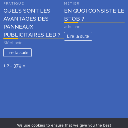
MÉTIER
PRATIQUE
EN QUOI CONSISTE LE
QUELS SONT LES
BTOB ?
AVANTAGES DES
PANNEAUX
adminnn
PUBLICITAIRES LED ?
Lire la suite
Stéphanie
Lire la suite
Page:
Next
1
2
…
379
»
We use cookies to ensure that we give you the best